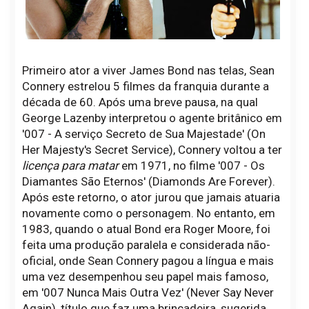
Primeiro ator a viver James Bond nas telas, Sean
Connery estrelou 5 filmes da franquia durante a
década de 60. Após uma breve pausa, na qual
George Lazenby interpretou o agente britânico em
'007 - A serviço Secreto de Sua Majestade' (On
Her Majesty's Secret Service), Connery voltou a ter
licença para matar
em 1971, no filme '007 - Os
Diamantes São Eternos' (Diamonds Are Forever).
Após este retorno, o ator jurou que jamais atuaria
novamente como o personagem. No entanto, em
1983, quando o atual Bond era Roger Moore, foi
feita uma produção paralela e considerada não-
oficial, onde Sean Connery pagou a língua e mais
uma vez desempenhou seu papel mais famoso,
em '007 Nunca Mais Outra Vez' (Never Say Never
Again), título que faz uma brincadeira, sugerida