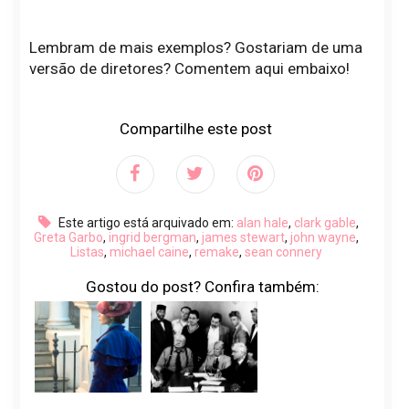
Lembram de mais exemplos? Gostariam de uma
versão de diretores? Comentem aqui embaixo!
Compartilhe este post
Este artigo está arquivado em:
alan hale
,
clark gable
,
Greta Garbo
,
ingrid bergman
,
james stewart
,
john wayne
,
Listas
,
michael caine
,
remake
,
sean connery
Gostou do post? Confira também: