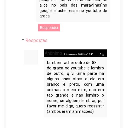
alice no pais das maravilhas"no
google e achei esse no youtube de
graca
Responder
Respostas
Anônimo
2 de março de 2025 às 12:48
tambem achei outro de 88
de graca no youtube e lembro
de outro, q vi uma parte ha
alguns anos atras q ele era
branco e preto, com uma
animacao meio ruim, nao era
tao grande e nao lembro o
nome, se alguem lembrar, por
favor me diga, quero reassistir
(ambos eram animacoes)