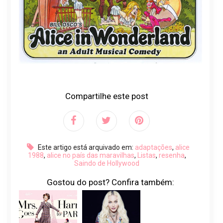
Compartilhe este post
Este artigo está arquivado em:
adaptações
,
alice
1988
,
alice no país das maravilhas
,
Listas
,
resenha
,
Saindo de Hollywood
Gostou do post? Confira também: