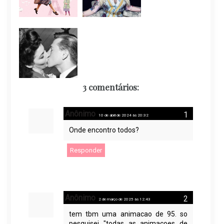
3 comentários:
Anônimo
10 de abril de 2024 às 20:32
Onde encontro todos?
Responder
Anônimo
2 de março de 2025 às 12:43
tem tbm uma animacao de 95. so
pesquisei "todas as animacoes de