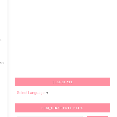
e
es
TRANSLATE
Select Language
▼
PESQUISAR ESTE BLOG