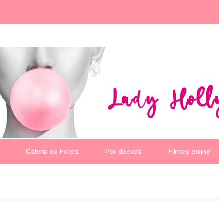
Galeria de Fotos
Por década
Filmes online