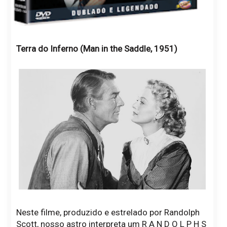
Terra do Inferno (Man in the Saddle, 1951)
Neste filme, produzido e estrelado por Randolph
Scott, nosso astro interpreta um R A N D O L P H S