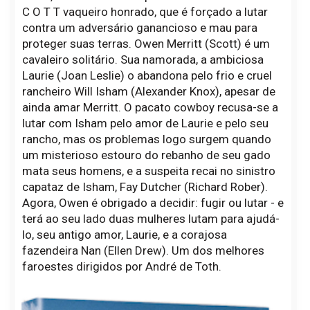
C O T T vaqueiro honrado, que é forçado a lutar
contra um adversário ganancioso e mau para
proteger suas terras. Owen Merritt (Scott) é um
cavaleiro solitário. Sua namorada, a ambiciosa
Laurie (Joan Leslie) o abandona pelo frio e cruel
rancheiro Will Isham (Alexander Knox), apesar de
ainda amar Merritt. O pacato cowboy recusa-se a
lutar com Isham pelo amor de Laurie e pelo seu
rancho, mas os problemas logo surgem quando
um misterioso estouro do rebanho de seu gado
mata seus homens, e a suspeita recai no sinistro
capataz de Isham, Fay Dutcher (Richard Rober).
Agora, Owen é obrigado a decidir: fugir ou lutar - e
terá ao seu lado duas mulheres lutam para ajudá-
lo, seu antigo amor, Laurie, e a corajosa
fazendeira Nan (Ellen Drew). Um dos melhores
faroestes dirigidos por André de Toth.