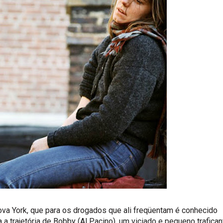
ova York, que para os drogados que ali freqüentam é conhecido
a trajetória de Bobby (Al Pacino), um viciado e pequeno trafican