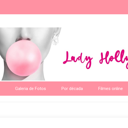
Galeria de Fotos
Por década
Filmes online