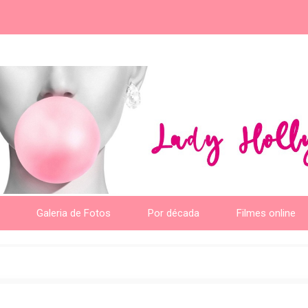
Galeria de Fotos
Por década
Filmes online