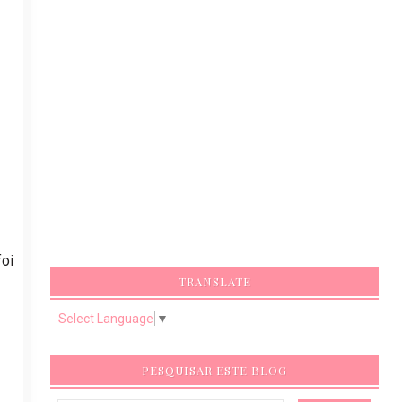
foi
TRANSLATE
Select Language
▼
PESQUISAR ESTE BLOG