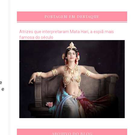
POSTAGEM EM DESTAQUE
Atrizes que interpretaram Mata Hari, a espiã mais
famosa do século
e
 e
ARQUIVO DO BLOG