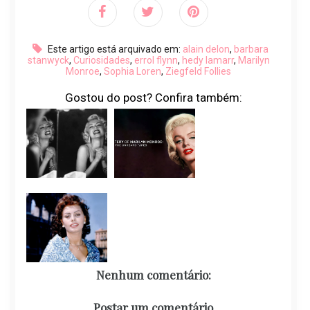
Este artigo está arquivado em:
alain delon
,
barbara
stanwyck
,
Curiosidades
,
errol flynn
,
hedy lamarr
,
Marilyn
Monroe
,
Sophia Loren
,
Ziegfeld Follies
Gostou do post? Confira também:
Nenhum comentário:
Postar um comentário