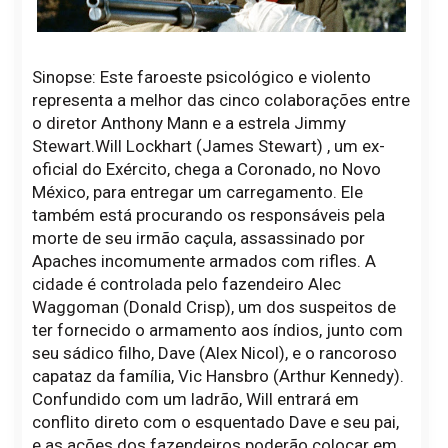
Sinopse: Este faroeste psicológico e violento
representa a melhor das cinco colaborações entre
o diretor Anthony Mann e a estrela Jimmy
Stewart.Will Lockhart (James Stewart) , um ex-
oficial do Exército, chega a Coronado, no Novo
México, para entregar um carregamento. Ele
também está procurando os responsáveis pela
morte de seu irmão caçula, assassinado por
Apaches incomumente armados com rifles. A
cidade é controlada pelo fazendeiro Alec
Waggoman (Donald Crisp), um dos suspeitos de
ter fornecido o armamento aos índios, junto com
seu sádico filho, Dave (Alex Nicol), e o rancoroso
capataz da família, Vic Hansbro (Arthur Kennedy).
Confundido com um ladrão, Will entrará em
conflito direto com o esquentado Dave e seu pai,
e as ações dos fazendeiros poderão colocar em