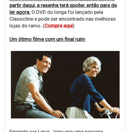
partir daqui, a resenha terá spoiler, então pare de
ler agora.
O DVD do longa foi lançado pela
Classicline e pode ser encontrado nas melhores
lojas do ramo. (
Compre aqui
)
Um ótimo filme com um final ruim
Fingindo ser Linus, Jerry cria uma persona