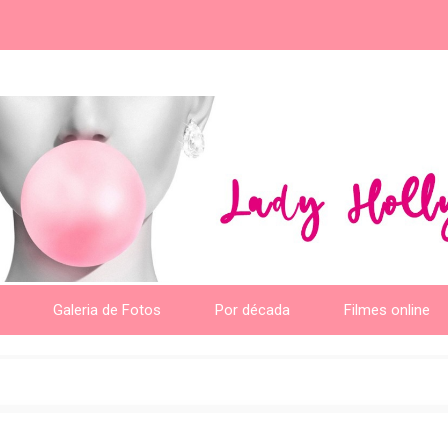
Galeria de Fotos
Por década
Filmes online