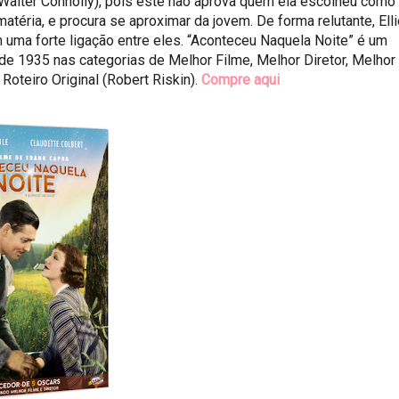
(Walter Connolly), pois este não aprova quem ela escolheu como
atéria, e procura se aproximar da jovem. De forma relutante, Ell
am uma forte ligação entre eles. “Aconteceu Naquela Noite” é um
de 1935 nas categorias de Melhor Filme, Melhor Diretor, Melhor
 Roteiro Original (Robert Riskin).
Compre aqui