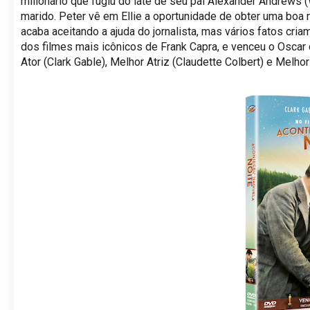
milionário que fugiu do iate de seu pai Alexander Andrews 
marido. Peter vê em Ellie a oportunidade de obter uma boa m
acaba aceitando a ajuda do jornalista, mas vários fatos cri
dos filmes mais icônicos de Frank Capra, e venceu o Oscar 
Ator (Clark Gable), Melhor Atriz (Claudette Colbert) e Melhor