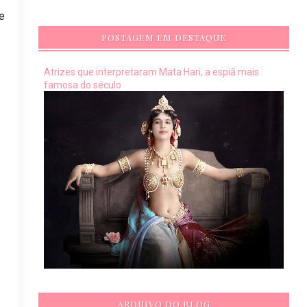
ie
POSTAGEM EM DESTAQUE
Atrizes que interpretaram Mata Hari, a espiã mais
famosa do século
ARQUIVO DO BLOG