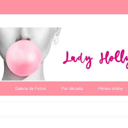
Galeria de Fotos
Por década
Filmes online