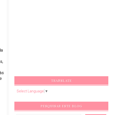
da
s,
 às
e
TRANSLATE
Select Language
▼
PESQUISAR ESTE BLOG