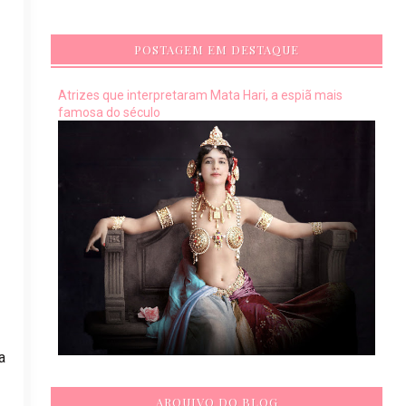
POSTAGEM EM DESTAQUE
Atrizes que interpretaram Mata Hari, a espiã mais
famosa do século
a
ARQUIVO DO BLOG