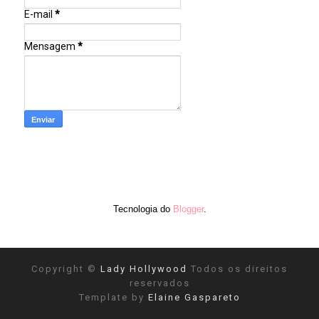
E-mail
*
Mensagem
*
Tecnologia do
Blogger
.
Copyright ©
Lady Hollywood
Todos os direitos
reservados
Template by
Elaine Gaspareto