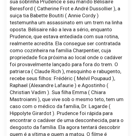
sua sobrinha Prudence e seu marido Bélisaire
Beresford ( Catherine Frot e André Dussollier ), a
suiça tia Babette Boutiti ( Annie Cordy )
testemunha um assassinato em um trem na linha
oposta. Bélisaire não a leva a sério, enquanto
Prudence, que estava entediada com sua rotina,
realmente acredita. Ela consegue ser contratada
como cozinheira na família Charpentier, cuja
propriedade fica próxima ao local onde o cadáver
foi provavelmente lançado para fora do trem. O
patriarca ( Claude Rich ), mesquinho e rabugento,
recebe seus filhos: Frédéric ( Melvil Poupaud ),
Raphael (Alexandre Lafaurie ) e Agostinho (
Christian Vadim ). Sua filha Emma ( Chiara
Mastroianni ), que vive sob o mesmo teto, tem um
caso com o médico da família, Dr. Lagarde (
Hippolyte Girardot ). Prudence foi rápida para
encontrar o cadáver de uma desconhecida, para o
desgosto da família. Ela agora tentará descobrir
quem é a vítima e quem a matou. O filme é