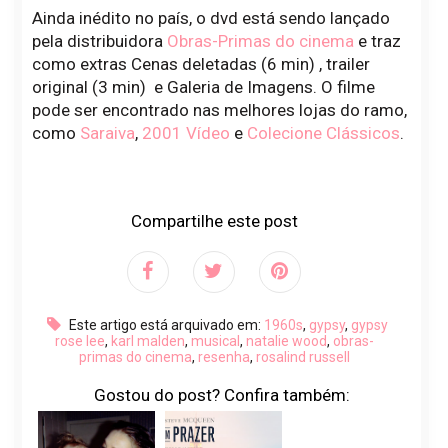
Ainda inédito no país, o dvd está sendo lançado
pela distribuidora
Obras-Primas do cinema
e traz
como extras Cenas deletadas (6 min) , trailer
original (3 min) e Galeria de Imagens. O filme
pode ser encontrado nas melhores lojas do ramo,
como
Saraiva
,
2001 Vídeo
e
Colecione Clássicos
.
Compartilhe este post
Este artigo está arquivado em:
1960s
,
gypsy
,
gypsy
rose lee
,
karl malden
,
musical
,
natalie wood
,
obras-
primas do cinema
,
resenha
,
rosalind russell
Gostou do post? Confira também: