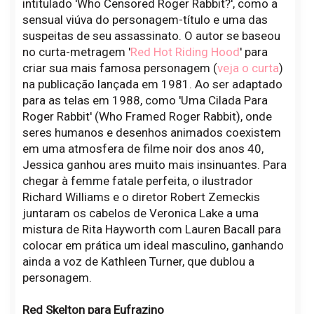
intitulado 'Who Censored Roger Rabbit?', como a
sensual viúva do personagem-título e uma das
suspeitas de seu assassinato. O autor se baseou
no curta-metragem '
Red Hot Riding Hood
' para
criar sua mais famosa personagem (
veja o curta
)
na publicação lançada em 1981. Ao ser adaptado
para as telas em 1988, como 'Uma Cilada Para
Roger Rabbit' (Who Framed Roger Rabbit), onde
seres humanos e desenhos animados coexistem
em uma atmosfera de filme noir dos anos 40,
Jessica ganhou ares muito mais insinuantes. Para
chegar à femme fatale perfeita, o ilustrador
Richard Williams e o diretor Robert Zemeckis
juntaram os cabelos de Veronica Lake a uma
mistura de Rita Hayworth com Lauren Bacall para
colocar em prática um ideal masculino, ganhando
ainda a voz de Kathleen Turner, que dublou a
personagem.
Red Skelton para Eufrazino