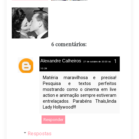
6 comentários:
Alexandre Calheiros
27 de outubro de 2020 às
10:28
Matéria maravilhosa e precisa!
Pesquisa e textos perfeitos
mostrando como o cinema em live
action e animação sempre estiveram
entrelaçados. Parabéns Thaís,linda
Lady Hollywood!!!
Responder
Respostas