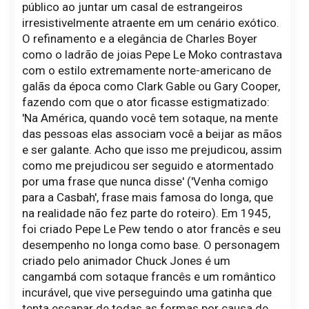
público ao juntar um casal de estrangeiros
irresistivelmente atraente em um cenário exótico.
O refinamento e a elegância de Charles Boyer
como o ladrão de joias Pepe Le Moko contrastava
com o estilo extremamente norte-americano de
galãs da época como Clark Gable ou Gary Cooper,
fazendo com que o ator ficasse estigmatizado:
'Na América, quando você tem sotaque, na mente
das pessoas elas associam você a beijar as mãos
e ser galante. Acho que isso me prejudicou, assim
como me prejudicou ser seguido e atormentado
por uma frase que nunca disse' ('Venha comigo
para a Casbah', frase mais famosa do longa, que
na realidade não fez parte do roteiro). Em 1945,
foi criado Pepe Le Pew tendo o ator francês e seu
desempenho no longa como base. O personagem
criado pelo animador Chuck Jones é um
cangambá com sotaque francês e um romântico
incurável, que vive perseguindo uma gatinha que
tenta escapar de todas as formas por causa de