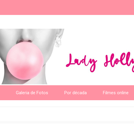
Galeria de Fotos
Por década
Filmes online