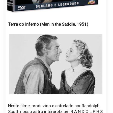
Terra do Inferno (Man in the Saddle, 1951)
Neste filme, produzido e estrelado por Randolph
Scott, nosso astro interpreta um R A N D O L P H S