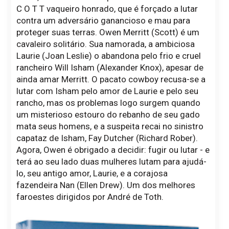
C O T T vaqueiro honrado, que é forçado a lutar
contra um adversário ganancioso e mau para
proteger suas terras. Owen Merritt (Scott) é um
cavaleiro solitário. Sua namorada, a ambiciosa
Laurie (Joan Leslie) o abandona pelo frio e cruel
rancheiro Will Isham (Alexander Knox), apesar de
ainda amar Merritt. O pacato cowboy recusa-se a
lutar com Isham pelo amor de Laurie e pelo seu
rancho, mas os problemas logo surgem quando
um misterioso estouro do rebanho de seu gado
mata seus homens, e a suspeita recai no sinistro
capataz de Isham, Fay Dutcher (Richard Rober).
Agora, Owen é obrigado a decidir: fugir ou lutar - e
terá ao seu lado duas mulheres lutam para ajudá-
lo, seu antigo amor, Laurie, e a corajosa
fazendeira Nan (Ellen Drew). Um dos melhores
faroestes dirigidos por André de Toth.