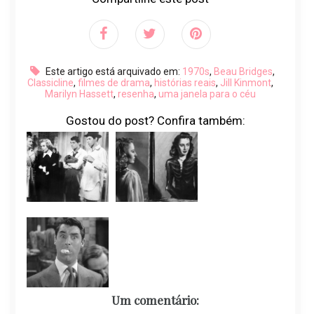
Este artigo está arquivado em:
1970s
,
Beau Bridges
,
Classicline
,
filmes de drama
,
histórias reais
,
Jill Kinmont
,
Marilyn Hassett
,
resenha
,
uma janela para o céu
Gostou do post? Confira também:
Um comentário: