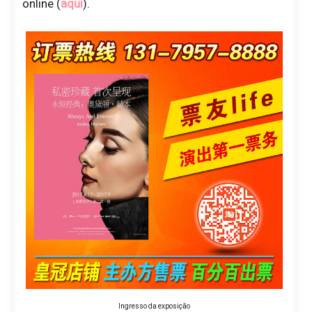
online (
aqui
).
Ingresso da exposição