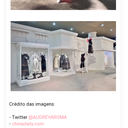
Crédito das imagens:
- Twitter
@AUDREYAROMA
-
chinadaily.com