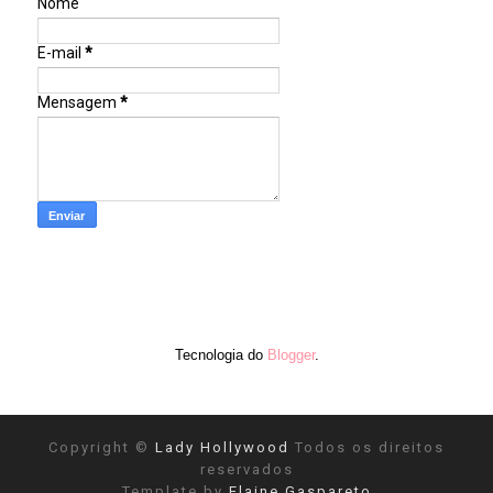
Nome
E-mail
*
Mensagem
*
Tecnologia do
Blogger
.
Copyright ©
Lady Hollywood
Todos os direitos
reservados
Template by
Elaine Gaspareto