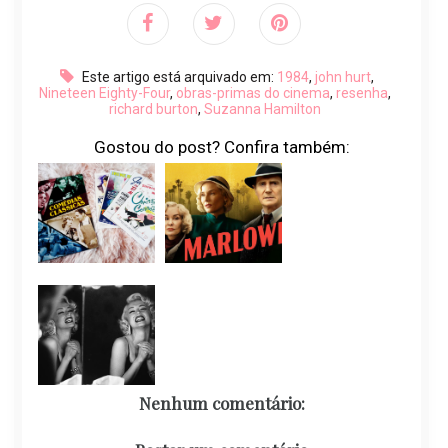
Este artigo está arquivado em:
1984
,
john hurt
,
Nineteen Eighty-Four
,
obras-primas do cinema
,
resenha
,
richard burton
,
Suzanna Hamilton
Gostou do post? Confira também:
Nenhum comentário: