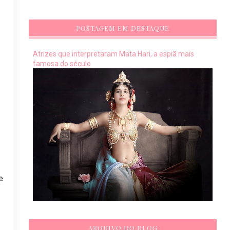
POSTAGEM EM DESTAQUE
Atrizes que interpretaram Mata Hari, a espiã mais
famosa do século
e
ARQUIVO DO BLOG