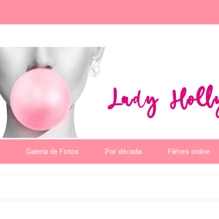
Galeria de Fotos
Por década
Filmes online