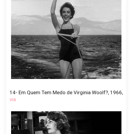
14- Em Quem Tem Medo de Virginia Woolf?, 1966,
via