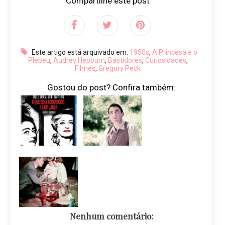
Compartilhe este post
Este artigo está arquivado em:
1950s
,
A Princesa e o
Plebeu
,
Audrey Hepburn
,
Bastidores
,
Curiosidades
,
Filmes
,
Gregory Peck
Gostou do post? Confira também:
Nenhum comentário: